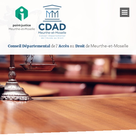
Meurthe-et-Moselle
Conseil Départemental
de l’
Accès
au
Droit
de
Présentation du CDAD de Meurthe-et-Moselle
Les établissements judiciaires
Informations sur les droits
Les professionnels de l’accès au droit
Permanences juridiques gratuites