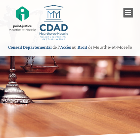
Meurthe-et-Moselle
Conseil Départemental
de l’
Accès
au
Droit
de
Présentation du CDAD de Meurthe-et-Moselle
Les établissements judiciaires
Informations sur les droits
Les professionnels de l’accès au droit
Permanences juridiques gratuites