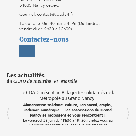
Partage des tâches domestiques : 80 % des femmes font la
54035 Nancy cedex.
cuisine ou le ménage au moins une heure chaque jour,
contre 36 % des hommes (Observatoire des inégalités).
Courriel: contact@cdad54.fr
Accès aux postes de pouvoir : Seules 36 % des députés de
l'actuelle Assemblée sont des femmes, une part en recul
Téléphone: 06. 40. 65. 34. 96 (Du lundi au
depuis 2022.
vendredi de 9h30 à 12h00)
Et dans le monde ?
Contactez-nous
Les femmes continuent de faire face à des discriminations
et des violences systémiques. Elles sont les premières
victimes des conflits armés, des restrictions des droits
fondamentaux (comme en Iran ou en Afghanistan), et de
l’inégalité d’accès à l’éducation et au marché du travail.
Selon l’ONU, une femme sur trois subit des violences
physiques ou sexuelles au cours de sa vie. De plus, dans de
Les actualités
nombreux pays, l’accès aux soins de santé reproductive est
du CDAD de Meurthe-et-Moselle
entravé, mettant en péril leurs droits et leur autonomie.
mes
Le CDAD présent au Village des solidarités de la
C
Métropole du Grand Nancy !
A
droi
e
Alimentation solidaire, culture, lien social, emploi,
déba
es
inclusion numérique... Les associations du Grand
s et
Nancy se mobilisent et vous rencontrent !
C
Le vendredi 23 juin de 15h30 à 19h30, rendez-vous au
cin
 8
Domaine de Montaigu à Jarville-la-Malgrange et
r
Laneuveville-devant-Nancy pour participer au « Village des
d'
Solidarités ».