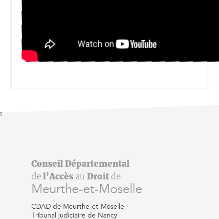
f
Conseil Départemental
de
l’Accès
au
Droit
de
Meurthe-et-Moselle
CDAD de Meurthe-et-Moselle
Tribunal judiciaire de Nancy