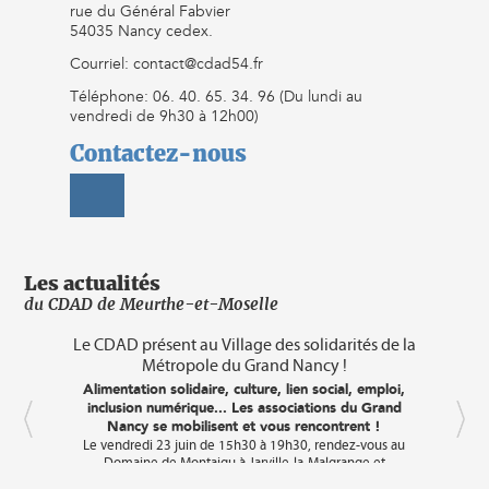
rue du Général Fabvier
54035 Nancy cedex.
Courriel: contact@cdad54.fr
Téléphone: 06. 40. 65. 34. 96 (Du lundi au
vendredi de 9h30 à 12h00)
Contactez-nous
Les actualités
du CDAD de Meurthe-et-Moselle
mes
Le CDAD présent au Village des solidarités de la
C
Métropole du Grand Nancy !
A
droi
e
Alimentation solidaire, culture, lien social, emploi,
déba
es
inclusion numérique... Les associations du Grand
s et
Nancy se mobilisent et vous rencontrent !
C
Le vendredi 23 juin de 15h30 à 19h30, rendez-vous au
cin
 8
Domaine de Montaigu à Jarville-la-Malgrange et
r
Laneuveville-devant-Nancy pour participer au « Village des