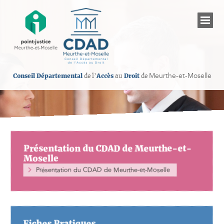
Meurthe-et-Moselle
Conseil Départemental
de l’
Accès
au
Droit
de
Présentation du CDAD de Meurthe-et-Moselle
Les établissements judiciaires
Présentation du CDAD de Meurthe-et-
Informations sur les droits
Moselle
Présentation du CDAD de Meurthe-et-Moselle
Les professionnels de l’accès au droit
Permanences juridiques gratuites
Fiches Pratiques