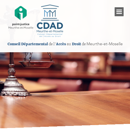
Meurthe-et-Moselle
Conseil Départemental
de l’
Accès
au
Droit
de
Présentation du CDAD de Meurthe-et-Moselle
Les établissements judiciaires
Informations sur les droits
Les professionnels de l’accès au droit
Permanences juridiques gratuites