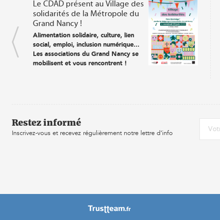
Le CDAD présent au Village des
solidarités de la Métropole du
Grand Nancy !
Alimentation solidaire, culture, lien
social, emploi, inclusion numérique...
Les associations du Grand Nancy se
mobilisent et vous rencontrent !
Le vendredi 23 juin de 15h30 à 19h30,
rendez-vous au Domaine de Montaigu à
Jarville-la-Malgrange et Laneuveville-
devant-Nancy pour participer au « Village
des Solidarités ».
Au programme ?
Restez informé
Échanges, festivités et
Inscrivez-vous et recevez régulièrement notre lettre d’info
partages
• Plus de 60 associations mobilisées
• Des dizaines d’animations (food truck,
ateliers cuisines, initiation couture,
réparation de vélo, course d’orientation,
démonstrations, lectures musicales…)
• Un temps convivial
• Restitution du baromètre citoyen du