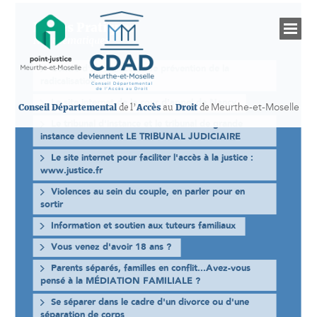
Fiches Pratiques
Nos thématiques
Centre d'assistance et de prévention de la
radicalisation
Le site internet de la cour d'appel de Nancy
Meurthe-et-Moselle
Conseil Départemental
de l’
Accès
au
Droit
de
Le tribunal d'instance et le tribunal de grande
instance deviennent LE TRIBUNAL JUDICIAIRE
Présentation du CDAD de Meurthe-et-Moselle
Le site internet pour faciliter l'accès à la justice :
www.justice.fr
Les établissements judiciaires
Violences au sein du couple, en parler pour en
sortir
Informations sur les droits
Information et soutien aux tuteurs familiaux
Vous venez d'avoir 18 ans ?
Les professionnels de l’accès au droit
Parents séparés, familles en conflit...Avez-vous
pensé à la MÉDIATION FAMILIALE ?
Permanences juridiques gratuites
Se séparer dans le cadre d'un divorce ou d'une
séparation de corps