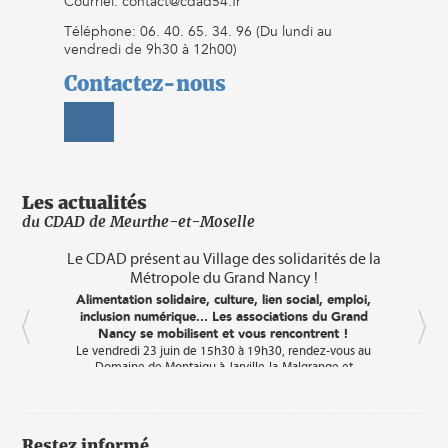
Courriel: contact@cdad54.fr
Téléphone: 06. 40. 65. 34. 96 (Du lundi au
vendredi de 9h30 à 12h00)
Contactez-nous
Les actualités
du CDAD de Meurthe-et-Moselle
mes
Le CDAD présent au Village des solidarités de la
C
Métropole du Grand Nancy !
A
droi
e
Alimentation solidaire, culture, lien social, emploi,
déba
es
inclusion numérique... Les associations du Grand
s et
Nancy se mobilisent et vous rencontrent !
C
Le vendredi 23 juin de 15h30 à 19h30, rendez-vous au
cin
 8
Domaine de Montaigu à Jarville-la-Malgrange et
r
Laneuveville-devant-Nancy pour participer au « Village des
d'
Solidarités ».
lie
Au programme ? Échanges, festivités
rnée
La 
igine
et partages
sall
Restez informé