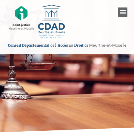
Meurthe-et-Moselle
Conseil Départemental
de l’
Accès
au
Droit
de
Présentation du CDAD de Meurthe-et-Moselle
Les établissements judiciaires
Informations sur les droits
Les professionnels de l’accès au droit
Permanences juridiques gratuites