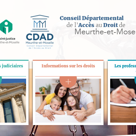
Conseil Départemental
de l’
Accès
au
Droit
de
Meurthe-et-Mosel
 judiciaires
Informations sur les droits
Les profes