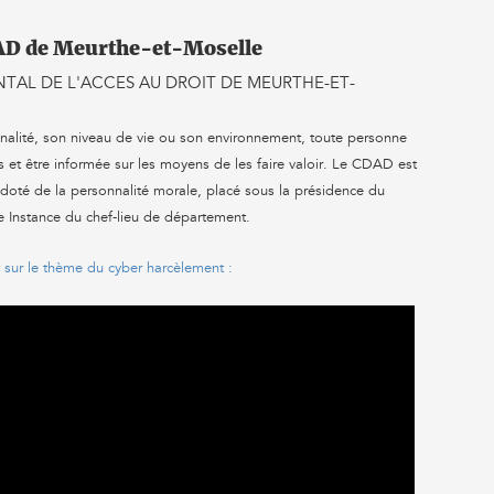
AD de Meurthe-et-Moselle
TAL DE L'ACCES AU DROIT DE MEURTHE-ET-
onalité, son niveau de vie ou son environnement, toute personne
s et être informée sur les moyens de les faire valoir. Le CDAD est
doté de la personnalité morale, placé sous la présidence du
e Instance du chef-lieu de département.
sur le thème du cyber harcèlement :